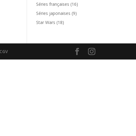
produits
16
Séries françaises
16
produits
9
Séries japonaises
9
produits
18
Star Wars
18
produits
CGV