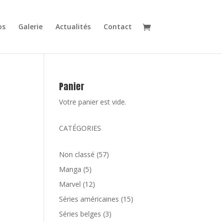
os
Galerie
Actualités
Contact
Panier
Votre panier est vide.
CATÉGORIES
57
Non classé
57
produits
5
Manga
5
produits
12
Marvel
12
produits
15
Séries américaines
15
produits
3
Séries belges
3