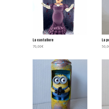
La castafiore
La p
70,00
€
50,0