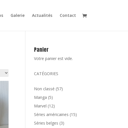
os
Galerie
Actualités
Contact
Panier
Votre panier est vide.
CATÉGORIES
57
Non classé
57
produits
5
Manga
5
produits
12
Marvel
12
produits
15
Séries américaines
15
produits
3
Séries belges
3