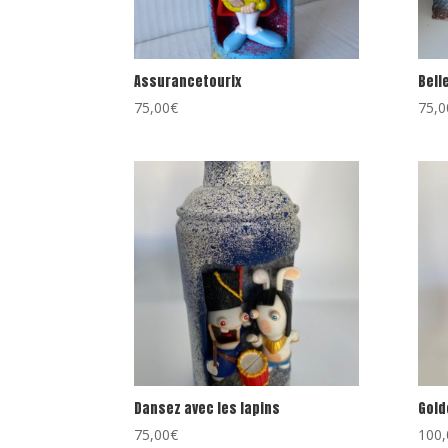
Assurancetourix
Bell
75,00
€
75,0
Dansez avec les lapins
Gold
75,00
€
100,