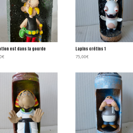
otion est dans la gourde
Lapins crétins 1
0
€
75,00
€