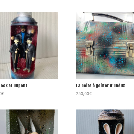
ock et Dupont
La boîte à goûter d’Obélix
0
€
250,00
€