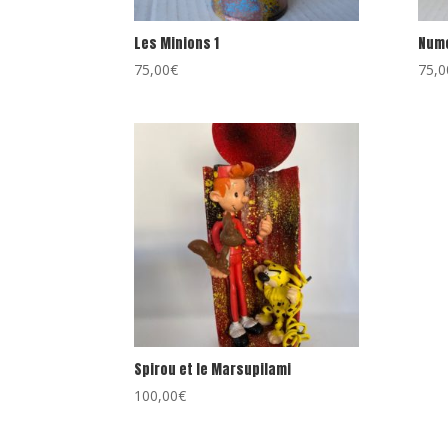
Les Minions 1
Num
75,00
€
75,0
Spirou et le Marsupilami
100,00
€