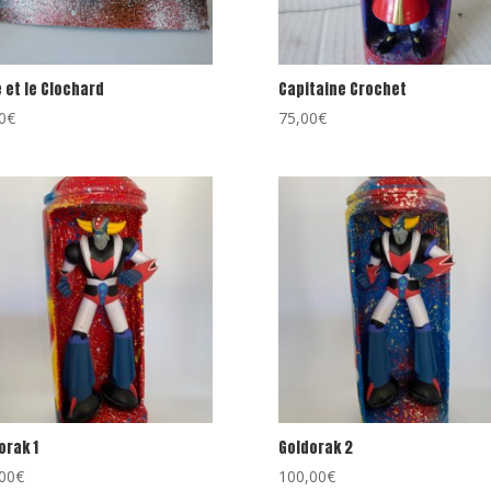
e et le Clochard
Capitaine Crochet
0
€
75,00
€
orak 1
Goldorak 2
00
€
100,00
€