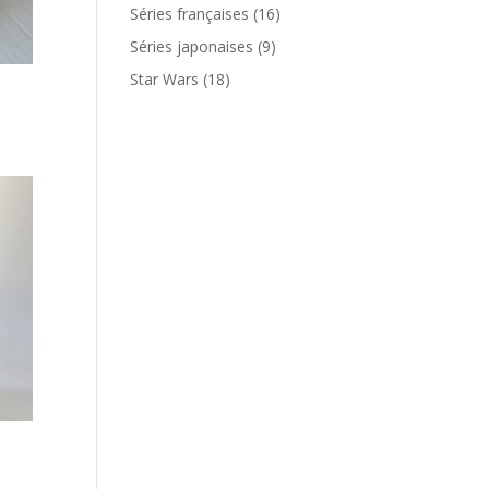
produits
16
Séries françaises
16
produits
9
Séries japonaises
9
produits
18
Star Wars
18
produits