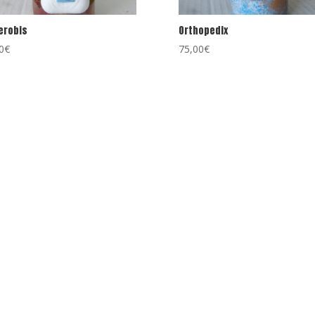
erobis
Orthopedix
0
€
75,00
€