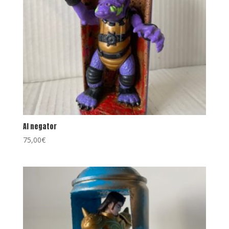
Al negator
75,00
€