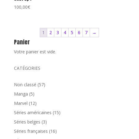
100,00
€
1
2
3
4
5
6
7
→
Panier
Votre panier est vide.
CATÉGORIES
57
Non classé
57
produits
5
Manga
5
produits
12
Marvel
12
produits
15
Séries américaines
15
produits
3
Séries belges
3
produits
16
Séries françaises
16
produits