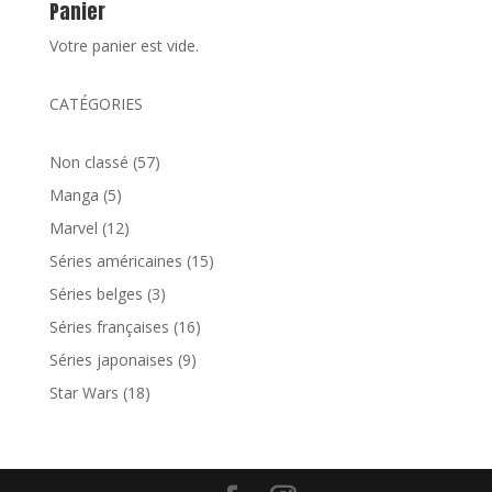
Panier
Votre panier est vide.
CATÉGORIES
57
Non classé
57
produits
5
Manga
5
produits
12
Marvel
12
produits
15
Séries américaines
15
produits
3
Séries belges
3
produits
16
Séries françaises
16
produits
9
Séries japonaises
9
produits
18
Star Wars
18
produits