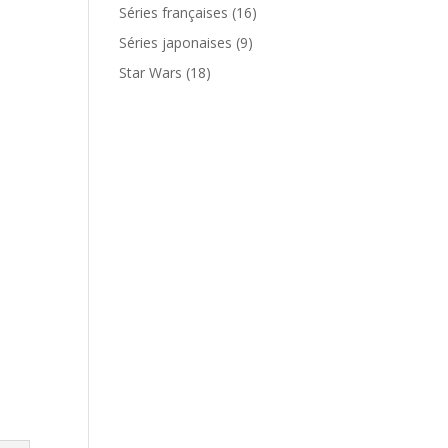
produits
16
Séries françaises
16
produits
9
Séries japonaises
9
produits
18
Star Wars
18
produits