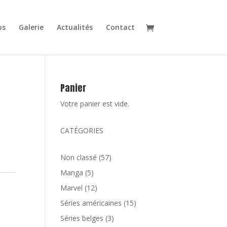
os
Galerie
Actualités
Contact
Panier
Votre panier est vide.
CATÉGORIES
57
Non classé
57
produits
5
Manga
5
produits
12
Marvel
12
produits
15
Séries américaines
15
produits
3
Séries belges
3