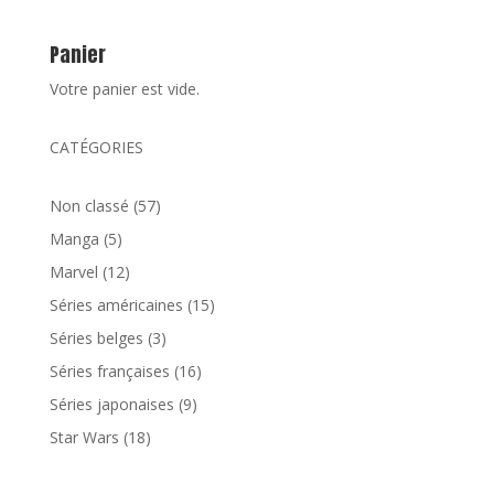
Panier
Votre panier est vide.
CATÉGORIES
57
Non classé
57
produits
5
Manga
5
produits
12
Marvel
12
produits
15
Séries américaines
15
produits
3
Séries belges
3
produits
16
Séries françaises
16
produits
9
Séries japonaises
9
produits
18
Star Wars
18
produits